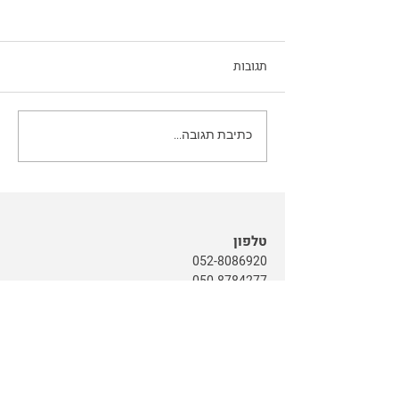
תגובות
לא שוכח את החיים עצמם
כתיבת תגובה...
טלפון
052-8086920
050-8784277
יצירת קשר