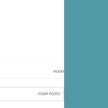
תגובות
כתיבת תגובה...
"וְהִקְשַׁבְתָּ לרעך כמוך"