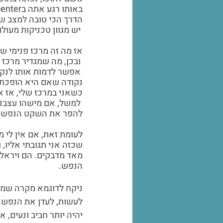
באותו רגע אתה בcenter שלך. 
הדרך הכי טובה למצב של
 יש מגוון טכניקות מעולות לפתח מרכז פנימי שקט שכזה.
אז מה זה מרכז פנימי ש
 ובכן, מה שמגדיר מרכז פנימי זה שהוא פנימי – כלומר שהוא לא תלוי בחוץ. 
 אפשר לדמות אותו לנק
נקודה שאם היא הופכת ל
כשאני במרכז שלי, אז אנ
 למשל, אם מישהו עצבני
להפר את השקט הנפשי של
לעומת זאת, אם אין לי מ
שכזה אני תגובתי אליו, 
מאד מדבקים. הם ויראלי
הנפש.
ניקח לדוגמא מקרה שמיש
לעשות, לעדן את הנפש ש
יהיה יותר חביב ונעים, א