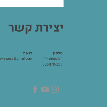
יצירת קשר
טלפון
דוא"ל
ewsipur.il@gmail.com
052-8086920
050-8784277