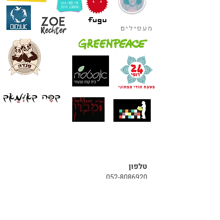
טלפון
052-8086920
050-8784277