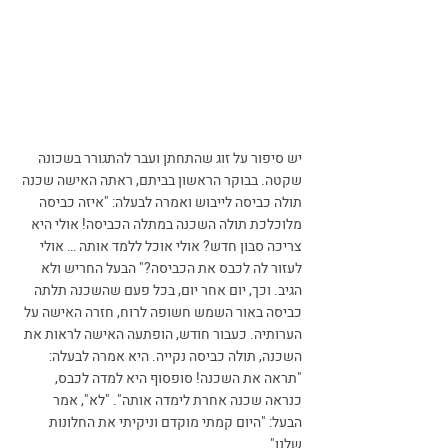
יש סיפור על זוג שהתחתן ועבר להתגורר בשכונה 
שקטה. בבוקר הראשון בביתם, ראתה האישה שכנה 
תולה כביסה לייבוש ואמרה לבעלה: "איזה כביסה 
מלוכלכת תולה השכנה במתלה הכביסה! אולי היא 
צריכה סבון חדש? אולי אוכל ללמד אותה … אולי 
לעזור לה לכבס את הכביסה?" הבעל החריש ולא 
הגיב. וכך, יום אחר יום, בכל פעם שהשכנה תלתה 
כביסה באור השמש חשופה לרוח, חזרה האישה על 
הערותיה. כעבור חודש, הופתעה האישה לראות את 
השכנה, תולה כביסה נקייה. היא אמרה לבעלה: 
"תראה את השכנה! סופסוף היא למדה לכבס, 
כנראה שכנה אחרת לימדה אותה". "לא", אמר 
הבעל: "היום קמתי מוקדם וניקיתי את החלונות 
שלנו".