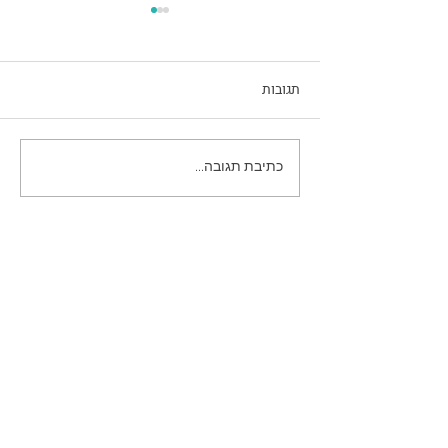
תגובות
לא שוכח את החיים עצמם
כתיבת תגובה...
טלפון
052-8086920
050-8784277