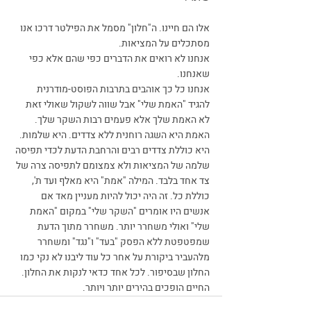
אלו הם חיינו. ה"חלון" מסמל את הפילטר דרכו אנו 
מסתכלים על המציאות.
אנחנו לא רואים את הדברים כפי שהם אלא כפי 
שאנחנו.
אנחנו כל כך אוהבים בתרבות הפוסט-מודרנית 
להגיד "האמת שלי" אבל שווה לשקול שאולי זאת 
לא האמת שלך אלא פעמים רבות השקר שלך. 
האמת היא השגה רוחנית ללא צדדים. היא שלמות. 
היא כוללת צדדים רבים והרחבת הדעת לכדי תפיסה 
שלמה של המציאות ולא צמצומם לתפיסה צרה של 
צד אחד בלבד. המילה "אמת" היא מאלף ועד ת', 
כוללת כל. זה היה יכול להיות מעניין מאד אם 
אנשים היו אומרים "השקר שלי" במקום "האמת 
שלי" ואולי משחרר יותר. משחרר מתוך הדעת 
שמפטפטת ללא הפסק "בעד" ו"נגד" ומשחרר 
מלהעביר ביקורת על אחר כל עוד ליבנו לא נקי כמו 
החלון שבסיפור. לכל אחד כדאי לנקות את החלון. 
החיים הופכים בהירים יותר ויותר.