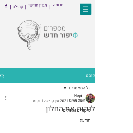
תרומה
מגזין חודשי
f
|
|
|
קהילה
פוסט
כל המאמרים
Hopi
כל המאמרים
28 במאי 2021
זמן קריאה 1 דקות
לנקות את החלון
סיפורים ומשלים
תודעה