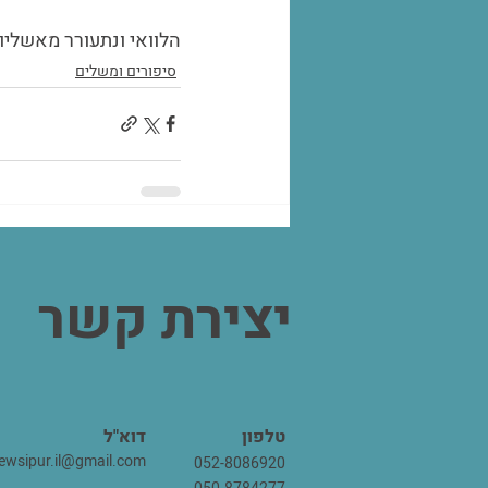
הלוואי ונתעורר מאשליו
סיפורים ומשלים
יצירת קשר
טלפון
דוא"ל
ewsipur.il@gmail.com
052-8086920