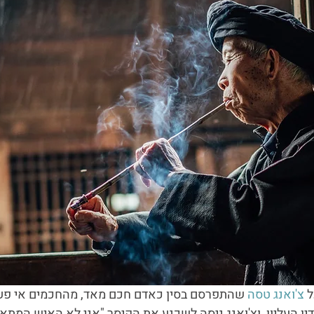
 
צ'ואנג טסה
 שהתפרסם בסין כאדם חכם מאד, מהחכמים אי פעם
ין העליון, וצ'ואנג ניסה לשכנע את הקיסר "אני לא האיש המתאי