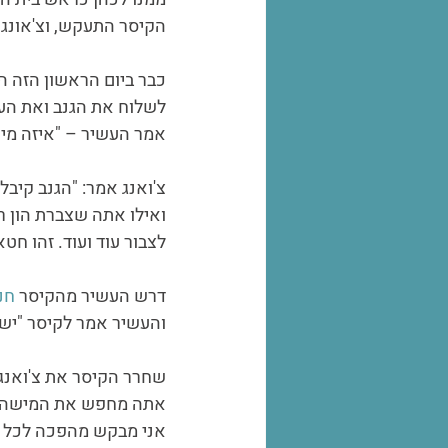
הקיסר התעקש, וצ'אונג ה
כבר ביום הראשון הזה ה
לשלוח את הגנב ואת הע
אמר העשיר – "איזה מין
צ'ואנג אמר: "הגנב קיבל
ואילו אתה שצברת הון ר
לצבור עוד ועוד. זהו ח
דרש העשיר מהקיסר 
חנ
והעשיר אמר לקיסר "יש ל
שחרר הקיסר את צ'ואנג
אתה מחפש את המישהו ה
אני מבקש מהפכה לכל ה