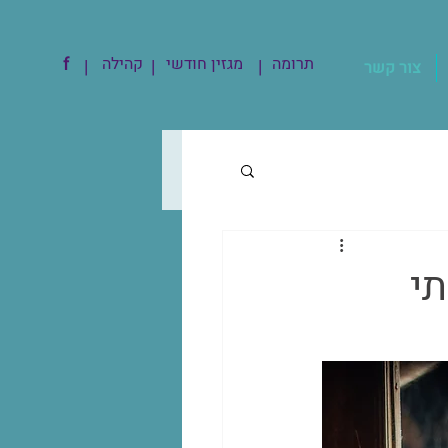
תרומה
מגזין חודשי
קהילה
f
|
|
|
צור קשר
תי