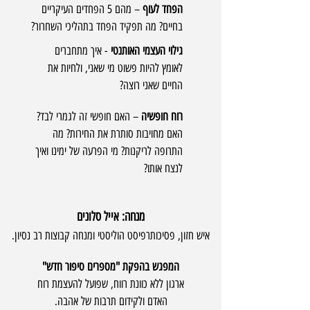
הפחד לעוף
– מהם 5 הפחדים העיקריים
בחיים? מה תפקיד הפחד בתהליכי השחרור?
גילוי העצמי האותנטי
- איך מתחברים
לאומץ להיות פשוט מי שאני, ולחיות את
החיים שאני רוצה?
רוח חופשיה
– האם חופשי זה לגמרי לבד?
האם מחויבות סותרת את החירות? מה
התרופה לריקנות? מי הפרעה של ימינו ואיך
לנצח אותו?
מנחה: אייל סלונים
איש חזון, פסיכותרפיסט הוליסטי ומנחה קבוצות רב נסיון.
המפגש בהפקת "מספרים סיפור חדש"
ארגון ללא כוונת רווח, שפועל להעצמת רוח
האדם ולקידום תרבות של אהבה.