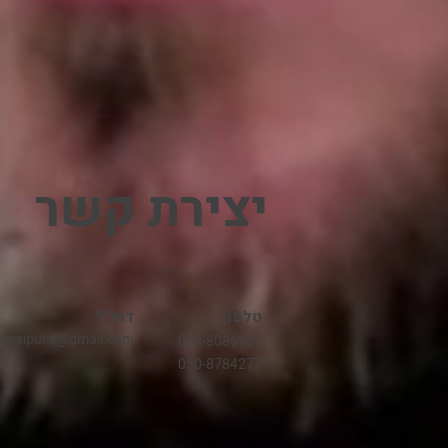
יצירת קשר
טלפון
דוא"ל
ewsipur.il@gmail.com
052-8086920
050-8784277