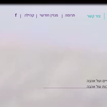
תרומה
מגזין חודשי
קהילה
f
|
|
|
צור קשר
ים ועל אהבה
בות של אהבה